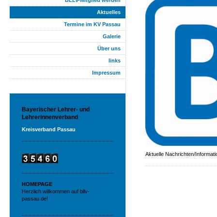
BLLV-Mitglied werden
Aktuelles
Termine im KV Passau
Galerie
Über uns
links
Impressum
Bayerischer Lehrer- und
Lehrerinnenverband
Kreisverband
Passau
Aktuelle Nachrichten/Informat
HOMEPAGE
Herzlich willkommen auf bllv-
passau.de!